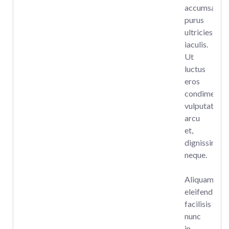
accumsan
purus
ultricies
iaculis.
Ut
luctus
eros
condimentu
vulputate
arcu
et,
dignissim
neque.
Aliquam
eleifend
facilisis
nunc
in