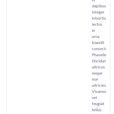
dapibus.
Integer
lobortis
lectus
in
urna
blandit
consectetur.
Phasellus
tincidunt
ultrices
neque
non
ultricies.
Vivamus
vel
feugiat
tellus.