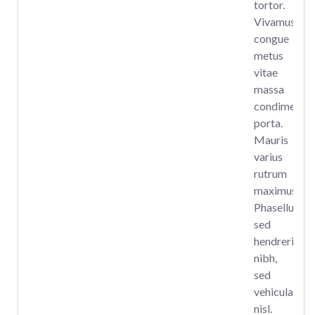
tortor.
Vivamus
congue
metus
vitae
massa
condimentu
porta.
Mauris
varius
rutrum
maximus.
Phasellus
sed
hendrerit
nibh,
sed
vehicula
nisl.