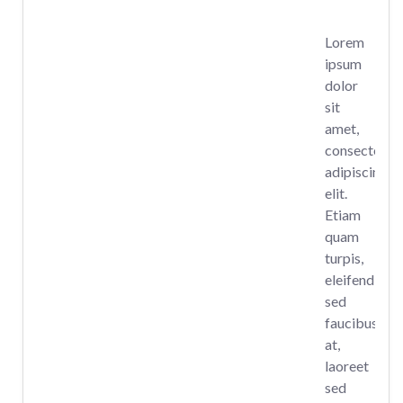
Lorem
ipsum
dolor
sit
amet,
consectetur
adipiscing
elit.
Etiam
quam
turpis,
eleifend
sed
faucibus
at,
laoreet
sed