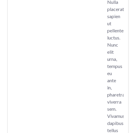
Nulla
placerat
sapien
ut
pellentesque
luctus.
Nunc
elit
urna,
tempus
eu
ante
in,
pharetra
viverra
sem.
Vivamus
dapibus
tellus