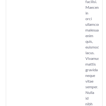
facilisi.
Maecenas
in
orci
ullamcorper,
malesuada
enim
quis,
euismod
lacus.
Vivamus
mattis
gravida
neque
vitae
semper.
Nulla
id
nibh