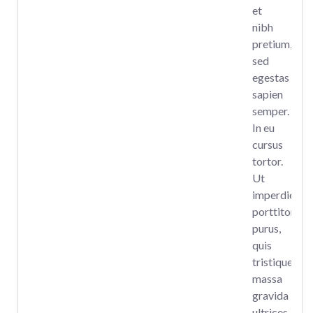
et
nibh
pretium,
sed
egestas
sapien
semper.
In eu
cursus
tortor.
Ut
imperdiet
porttitor
purus,
quis
tristique
massa
gravida
ultrices.