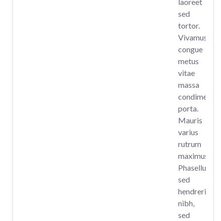
laoreet
sed
tortor.
Vivamus
congue
metus
vitae
massa
condimentu
porta.
Mauris
varius
rutrum
maximus.
Phasellus
sed
hendrerit
nibh,
sed