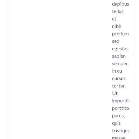
dapibus
tellus
et
nibh
pretium,
sed
egestas
sapien
semper.
In eu
cursus
tortor.
Ut
imperdiet
porttitor
purus,
quis
tristique
massa