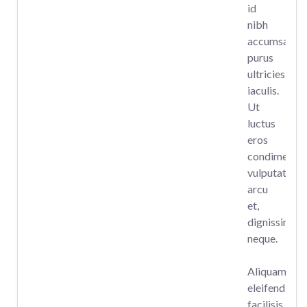
id
nibh
accumsan
purus
ultricies
iaculis.
Ut
luctus
eros
condimentu
vulputate
arcu
et,
dignissim
neque.
Aliquam
eleifend
facilisis