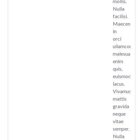
mollis.
Nulla
facilisi.
Maecenas
in
orci
ullamcorper,
malesuada
enim
quis,
euismod
lacus.
Vivamus
mattis
gravida
neque
vitae
semper.
Nulla