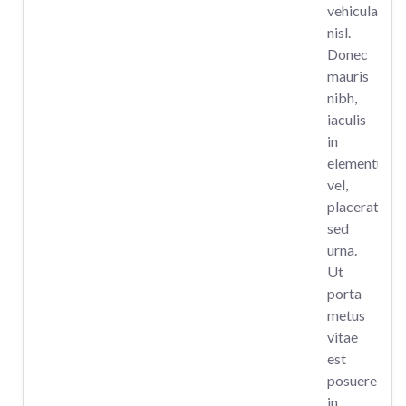
vehicula
nisl.
Donec
mauris
nibh,
iaculis
in
elementum
vel,
placerat
sed
urna.
Ut
porta
metus
vitae
est
posuere,
in