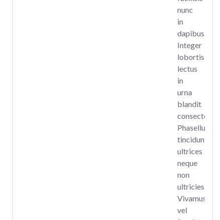
nunc
in
dapibus.
Integer
lobortis
lectus
in
urna
blandit
consectetur.
Phasellus
tincidunt
ultrices
neque
non
ultricies.
Vivamus
vel