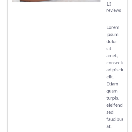
13
reviews
Lorem
ipsum
dolor
sit
amet,
consectetur
adipiscing
elit.
Etiam
quam
turpis,
eleifend
sed
faucibus
at,