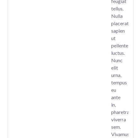
feugiat
tellus.
Nulla
placerat
sapien
ut
pellentesque
luctus.
Nunc
elit
urna,
tempus
eu
ante
in,
pharetra
viverra
sem.
Vivamus