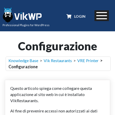
LOGIN
Professional Plugins for WordPress
Configurazione
Knowledge Base
>
Vik Restaurants
>
VRE Printer
>
Configurazione
Questo articolo spiega come collegare questa
applicazione al sito web in cui è installato
VikRestaurants.
Al fine di prevenire accessi non autorizzati ai dati