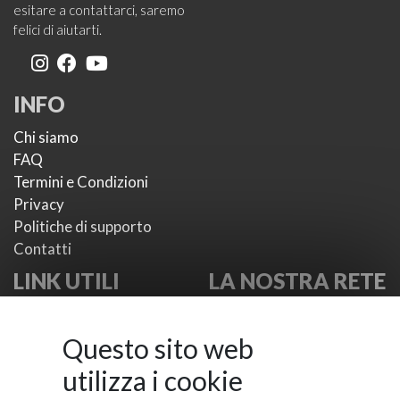
esitare a contattarci, saremo
felici di aiutarti.
INFO
Chi siamo
FAQ
Termini e Condizioni
Privacy
Politiche di supporto
Contatti
LINK UTILI
LA NOSTRA RETE
I nostri plugin
VikWP.com
I nostri temi
e4j -
Questo sito web
Metodi di pagamento
Extensionsforjoomla.com
utilizza i cookie
Provider di SMS
e4jConnect.com