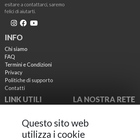
esitare a contattarci, saremo
felici di aiutarti.
INFO
Chi siamo
FAQ
Termini e Condizioni
Privacy
Politiche di supporto
Contatti
LINK UTILI
LA NOSTRA RETE
I nostri plugin
VikWP.com
I nostri temi
e4j -
Questo sito web
Metodi di pagamento
Extensionsforjoomla.com
utilizza i cookie
Provider di SMS
e4jConnect.com