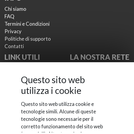
Chi siamo
FAQ
Termini e Condizioni
Privacy
Politiche di supporto
Contatti
LINK UTILI
LA NOSTRA RETE
I nostri plugin
VikWP.com
I nostri temi
e4j -
Questo sito web
Metodi di pagamento
Extensionsforjoomla.com
utilizza i cookie
Provider di SMS
e4jConnect.com
Documentazioni
support.e4j.com
Questo sito web utilizza cookie e
Support Board
tecnologie simili. Alcune di queste
tecnologie sono necessarie per il
corretto funzionamento del sito web
(essenziali). Altre tecnologie sono