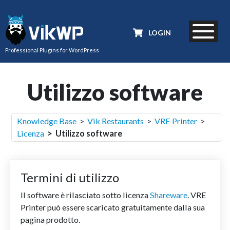
LOGIN
Professional Plugins for WordPress
Utilizzo software
Knowledge Base
>
Vik Restaurants
>
VRE Printer
>
Licenza
> Utilizzo software
Termini di utilizzo
Il software è rilasciato sotto licenza
Shareware
. VRE
Printer può essere scaricato gratuitamente dalla sua
pagina prodotto.