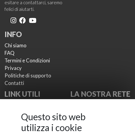
esitare a contattarci, saremo
felici di aiutarti.
INFO
Chi siamo
FAQ
Termini e Condizioni
Privacy
Politiche di supporto
Contatti
LINK UTILI
LA NOSTRA RETE
I nostri plugin
VikWP.com
I nostri temi
e4j -
Questo sito web
Metodi di pagamento
Extensionsforjoomla.com
utilizza i cookie
Provider di SMS
e4jConnect.com