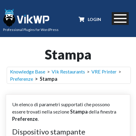
LOGIN
Professional Plugins for WordPress
Stampa
Knowledge Base
>
Vik Restaurants
>
VRE Printer
>
Preferenze
> Stampa
Un elenco di parametri supportati che possono
essere trovati nella sezione
Stampa
della finestra
Preferenze
.
Dispositivo stampante