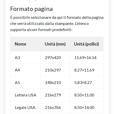
Formato pagina
È possibile selezionare da qui il formato della pagina
che verrà utilizzato dalla stampante. L'elenco
supporta alcuni formati predefiniti:
Nome
Unità (mm)
Unità (pollici)
A3
297x420
11.69×16.54
A4
210x297
8.27×11.69
A5
148x210
5.83×8.27
Lettera USA
216x279
8.50×11.00
Legale USA
216x356
8.50×14.00