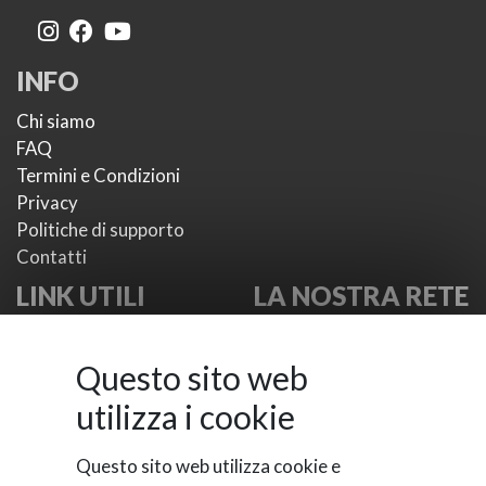
INFO
Chi siamo
FAQ
Termini e Condizioni
Privacy
Politiche di supporto
Contatti
LINK UTILI
LA NOSTRA RETE
I nostri plugin
VikWP.com
I nostri temi
e4j -
Questo sito web
Metodi di pagamento
Extensionsforjoomla.com
utilizza i cookie
Provider di SMS
e4jConnect.com
Documentazioni
support.e4j.com
Questo sito web utilizza cookie e
Support Board