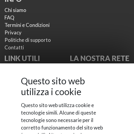
Chi siamo
FAQ
Termini e Condizioni
Privacy
Politiche di supporto
Contatti
LINK UTILI
LA NOSTRA RETE
I nostri plugin
VikWP.com
I nostri temi
e4j -
Questo sito web
Metodi di pagamento
Extensionsforjoomla.com
utilizza i cookie
Provider di SMS
e4jConnect.com
Documentazioni
support.e4j.com
Questo sito web utilizza cookie e
Support Board
tecnologie simili. Alcune di queste
tecnologie sono necessarie per il
corretto funzionamento del sito web