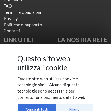
FAQ
Termini e Condizioni
Privacy
Politiche di supporto
Contatti
LINK UTILI
LA NOSTRA RETE
I nostri plugin
VikWP.com
I nostri temi
e4j -
Questo sito web
Metodi di pagamento
Extensionsforjoomla.com
utilizza i cookie
Provider di SMS
e4jConnect.com
Documentazioni
support.e4j.com
Questo sito web utilizza cookie e
Support Board
tecnologie simili. Alcune di queste
tecnologie sono necessarie per il
corretto funzionamento del sito web
(essenziali). Altre tecnologie sono
VikWP.com is part of E4J s.r.l. - VAT N. 06794860483
utilizzate per valutare il comportamento
Consenti tutti
Rifiuta
©
E4J s.r.l. All rights reserved.