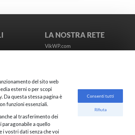
I
LA NOSTRA RETE
VikWP.com
e4j - Extensionsforjoomla.com
gamento
e4jConnect.com
MS
support.e4j.com
ni
 funzionamento del sito web
d
media esterni o per scopi
Consenti tutti
y
. Da questa stessa pagina è
on funzioni essenziali.
Rifiuta
 anche al trasferimento dei
ti paragonabile a quello
 i vostri dati senza che voi