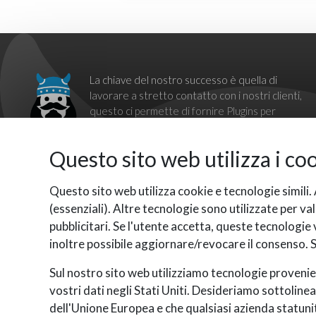
La chiave del nostro successo è quella di
lavorare a stretto contatto con i nostri clienti,
questo ci permette di fornire Plugins per
WordPress validi e professionali.
Il nostro obiettivo è quello di rompere le
Questo sito web utilizza i co
barriere imposte dai sistemi proprietari,
fornendo una soluzione completa, affidabile ed indipendente
tramite i nostri Plugin per WordPress.
Questo sito web utilizza cookie e tecnologie simili
Per qualsiasi domanda non esitare a contattarci, saremo felici
(essenziali). Altre tecnologie sono utilizzate per va
di aiutarti.
pubblicitari. Se l'utente accetta, queste tecnologie 
inoltre possibile aggiornare/revocare il consenso. Se
Sul nostro sito web utilizziamo tecnologie provenie
vostri dati negli Stati Uniti. Desideriamo sottolinea
dell'Unione Europea e che qualsiasi azienda statunit