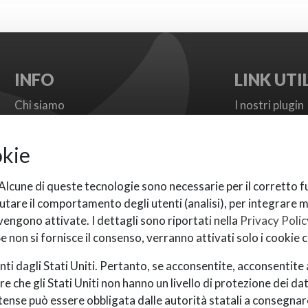
INFO
LINK UTIL
Chi siamo
I nostri plugin
FAQ
I nostri temi
Termini e Condizioni
Metodi di pa
okie
Privacy
Provider di S
Politiche di supporto
Documentazio
. Alcune di queste tecnologie sono necessarie per il corretto
Contatti
Support Boar
lutare il comportamento degli utenti (analisi), per integrare 
vengono attivate. I dettagli sono riportati nella
Privacy Polic
 non si fornisce il consenso, verranno attivati solo i cookie c
nti dagli Stati Uniti. Pertanto, se acconsentite, acconsentite
re che gli Stati Uniti non hanno un livello di protezione dei da
ense può essere obbligata dalle autorità statali a consegnare