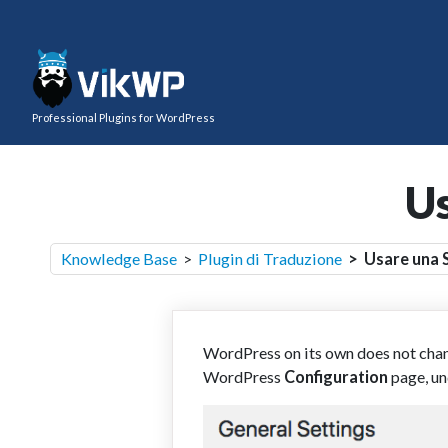
Professional Plugins for WordPress
Us
Knowledge Base
>
Plugin di Traduzione
> Usare una S
WordPress on its own does not chang
WordPress
C
onfiguration
page, un